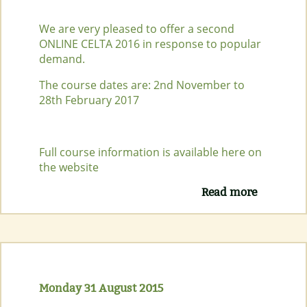
We are very pleased to offer a second
ONLINE CELTA 2016 in response to popular
demand.
The course dates are: 2nd November to
28th February 2017
Full course information is available here on
the website
Read more
about
ONLINE
CELTA
New
Course
available
Monday 31 August 2015