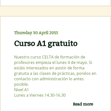
Campbell
College
con
Nepal
Sábado
16 de
mayo
Thursday 30 April 2015
Curso A1 gratuito
Nuestro curso CELTA de formación de
profesores empieza el lunes 4 de mayo. Si
estáis interesados en asistir de forma
gratuita a las clases de prácticas, ponéos en
contacto con administración lo antes
posible.
Nivel A1
Lunes a Viernes 14.30-16.30
Read more
about
Curso A1