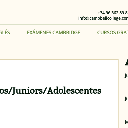
+34 96 362 89 8
info@campbellcollege.co
GLÉS
EXÁMENES CAMBRIDGE
CURSOS GRA
J
ños/Juniors/Adolescentes
J
M